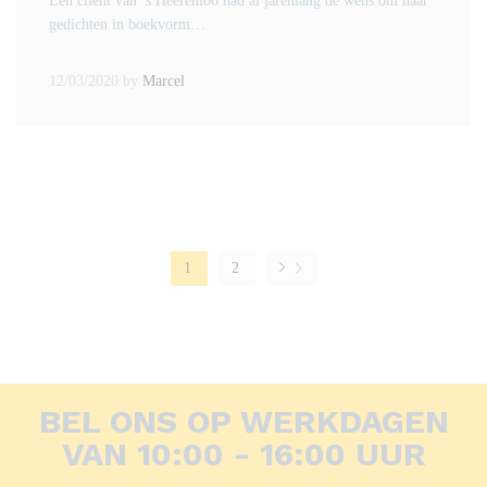
Een client van ’s Heerenloo had al jarenlang de wens om haar
gedichten in boekvorm…
12/03/2020
by
Marcel
1
2
BEL ONS OP WERKDAGEN
VAN 10:00 - 16:00 UUR