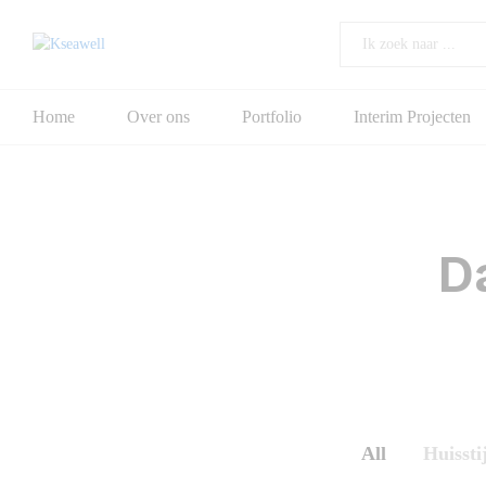
All
Home
Over ons
Portfolio
Interim Projecten
D
All
Huisstij