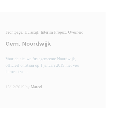
Frontpage
, Huisstijl
, Interim Project
, Overheid
Gem. Noordwijk
Voor de nieuwe fusiegemeente Noordwijk,
officieel ontstaan op 1 januari 2019 met vier
kernen t.w.…
15/12/2019
by
Marcel