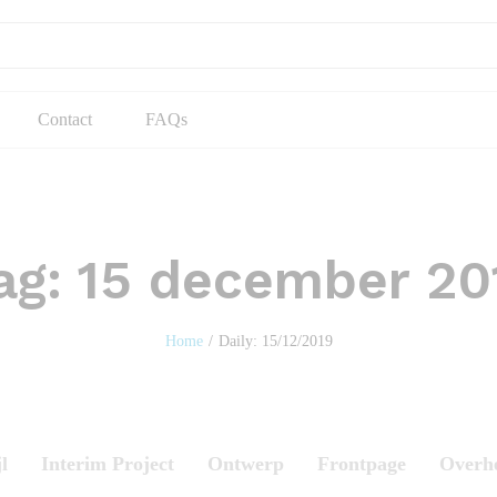
Contact
FAQs
ag:
15 december 20
Home
/
Daily: 15/12/2019
l
Interim Project
Ontwerp
Frontpage
Overh